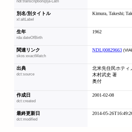
ndl:transcription@ja-Latn
別名/別タイトル
Kimura, Takeshi; Ta
xl:altLabel
生年
1962
rda:dateOfBirth
関連リンク
NDL|00829663
(VIA
skos:exactMatch
出典
北米先住民ホティノ
dct:source
木村武史 著
奥付
作成日
2001-02-08
dct:created
最終更新日
2014-05-26T16:49:2
dct:modified