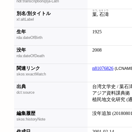
ndl:transcription@ja-Latn
ヨウ, セキトウ
別名/別タイトル
葉, 石濤
xl:altLabel
生年
1925
rda:dateOfBirth
没年
2008
rda:dateOfDeath
関連リンク
n81076826
(LCNAME
skos:exactMatch
出典
台湾文学史 / 葉石濤
dct:source
アジア資料課典拠
植民地文化研究 (通号 
編集履歴
没年追加 (20180801
skos:historyNote
作成日
2001-02-14