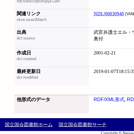
ndl:transcription@ja-Latn
関連リンク
NDL|00830948
(VIA
skos:exactMatch
出典
武官弁護士エル・ウィ
dct:source
奥付
作成日
2001-02-21
dct:created
最終更新日
2019-01-07T18:15:3
dct:modified
他形式のデータ
RDF/XML形式
,
RD
国立国会図書館ホーム
国立国会図書館サーチ
Copyright © Nationa