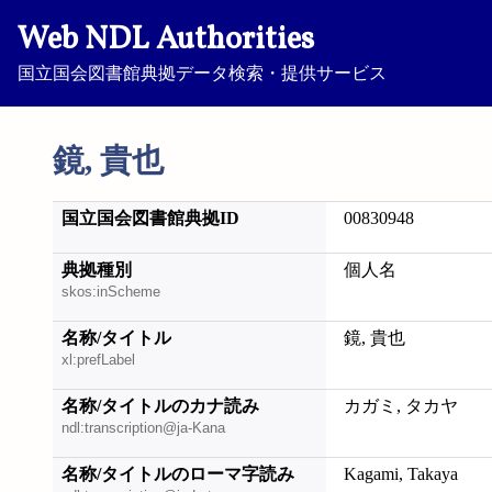
Web NDL Authorities
国立国会図書館典拠データ検索・提供サービス
鏡, 貴也
国立国会図書館典拠ID
00830948
典拠種別
個人名
skos:inScheme
名称/タイトル
鏡, 貴也
xl:prefLabel
名称/タイトルのカナ読み
カガミ, タカヤ
ndl:transcription@ja-Kana
名称/タイトルのローマ字読み
Kagami, Takaya