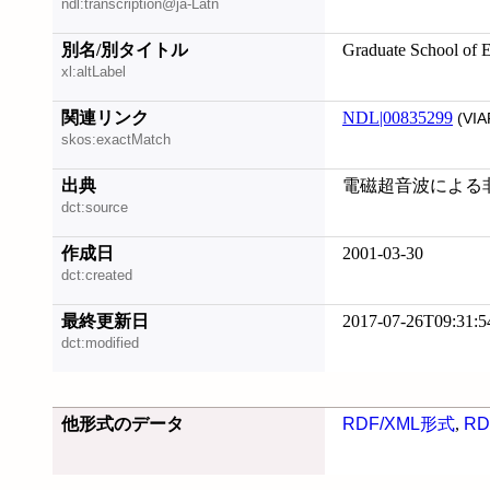
ndl:transcription@ja-Latn
別名/別タイトル
Graduate School of E
xl:altLabel
関連リンク
NDL|00835299
(VIA
skos:exactMatch
出典
電磁超音波による
dct:source
作成日
2001-03-30
dct:created
最終更新日
2017-07-26T09:31:5
dct:modified
他形式のデータ
RDF/XML形式
,
RD