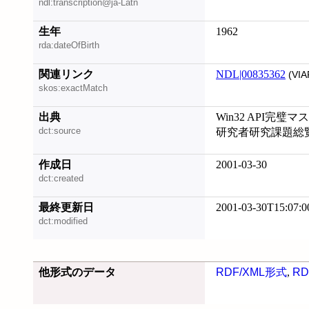
ndl:transcription@ja-Latn
生年
1962
rda:dateOfBirth
関連リンク
NDL|00835362
(VIA
skos:exactMatch
出典
Win32 API完璧マ
dct:source
研究者研究課題総覧 
作成日
2001-03-30
dct:created
最終更新日
2001-03-30T15:07:0
dct:modified
他形式のデータ
RDF/XML形式
,
RD