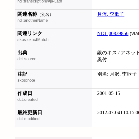
ndl:transcription@ja-Latn
関連名称
月沢, 李歌子
（別名）
ndl:anotherName
関連リンク
NDL|00839856
(VIA
skos:exactMatch
出典
銀のキス / アネッ
dct:source
奥付
注記
別名: 月沢, 李歌子
skos:note
作成日
2001-05-15
dct:created
最終更新日
2012-07-04T10:15:0
dct:modified