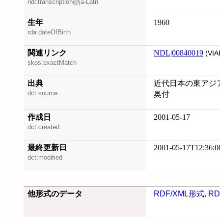
ndl:transcription@ja-Latn
生年
1960
rda:dateOfBirth
関連リンク
NDL|00840019
(VIA
skos:exactMatch
出典
近代日本の東アジア
dct:source
奥付
作成日
2001-05-17
dct:created
最終更新日
2001-05-17T12:36:0
dct:modified
他形式のデータ
RDF/XML形式
,
RD