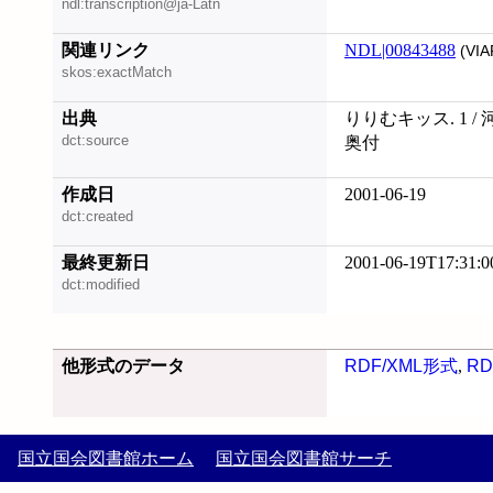
ndl:transcription@ja-Latn
関連リンク
NDL|00843488
(VIA
skos:exactMatch
出典
りりむキッス. 1 /
dct:source
奥付
作成日
2001-06-19
dct:created
最終更新日
2001-06-19T17:31:0
dct:modified
他形式のデータ
RDF/XML形式
,
RD
国立国会図書館ホーム
国立国会図書館サーチ