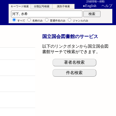
詳細情報へ移動
▸
English
ヘルプ
キーワード検索
分類記号検索
識別子検索
キーワード検索
検索
すべて
名称のみ
普通件名のみ
ジャンルのみ
国立国会図書館のサービス
以下のリンクボタンから国立国会図
書館サーチで検索ができます。
著者名検索
件名検索