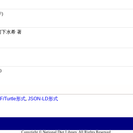
F)
 河下水希 著
0
F/Turtle形式
,
JSON-LD形式
Copyright © National Diet Library. All Rights Reserved.