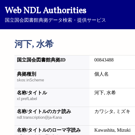
Web NDL Authorities
国立国会図書館典拠データ検索・提供サービス
河下, 水希
国立国会図書館典拠ID
00843488
典拠種別
個人名
skos:inScheme
名称/タイトル
河下, 水希
xl:prefLabel
名称/タイトルのカナ読み
カワシタ, ミズキ
ndl:transcription@ja-Kana
名称/タイトルのローマ字読み
Kawashita, Mizuki