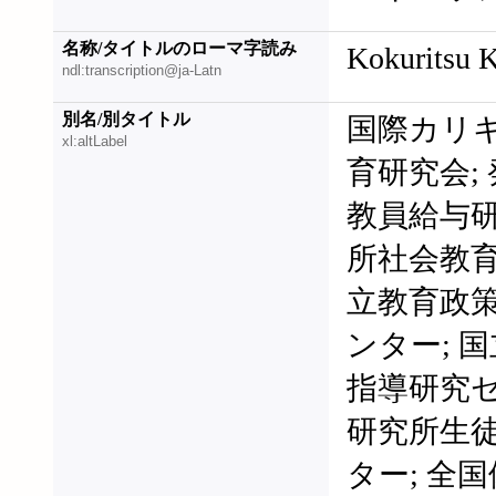
名称/タイトルのローマ字読み
Kokuritsu 
ndl:transcription@ja-Latn
別名/別タイトル
国際カリキ
xl:altLabel
育研究会;
教員給与研
所社会教育
立教育政
ンター; 
指導研究セ
研究所生
ター; 全