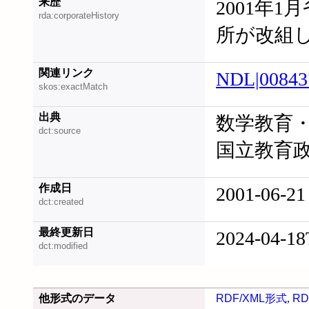
来歴
2001年1
rda:corporateHistory
所が改組
関連リンク
NDL|00843
skos:exactMatch
出典
数学教育・
dct:source
国立教育政
作成日
2001-06-21
dct:created
最終更新日
2024-04-18
dct:modified
他形式のデータ
RDF/XML形式
,
RD