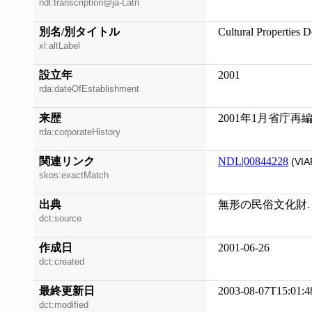
ndl:transcription@ja-Latn
別名/別タイトル
Cultural Properties D
xl:altLabel
設立年
2001
rda:dateOfEstablishment
来歴
2001年1月省庁再
rda:corporateHistory
関連リンク
NDL|00844228
(VIA
skos:exactMatch
出典
無形の民俗文化財. 
dct:source
作成日
2001-06-26
dct:created
最終更新日
2003-08-07T15:01:4
dct:modified