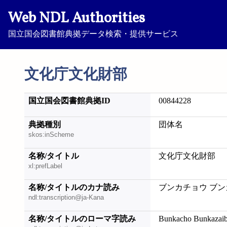
Web NDL Authorities
国立国会図書館典拠データ検索・提供サービス
文化庁文化財部
国立国会図書館典拠ID
00844228
典拠種別
団体名
skos:inScheme
名称/タイトル
文化庁文化財部
xl:prefLabel
名称/タイトルのカナ読み
ブンカチョウ ブ
ndl:transcription@ja-Kana
名称/タイトルのローマ字読み
Bunkacho Bunkazai