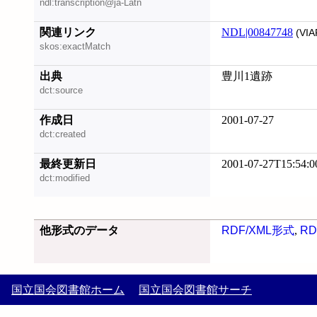
ndl:transcription@ja-Latn
関連リンク
NDL|00847748
(VIA
skos:exactMatch
出典
豊川1遺跡
dct:source
作成日
2001-07-27
dct:created
最終更新日
2001-07-27T15:54:0
dct:modified
他形式のデータ
RDF/XML形式
,
RD
国立国会図書館ホーム
国立国会図書館サーチ