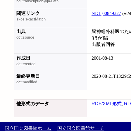
ndl:transcription@ja-Latn
関連リンク
NDL|00849327
(VIA
skos:exactMatch
出典
脳神経外科医のための
dct:source
[ほか]編
出版者回答
作成日
2001-08-13
dct:created
最終更新日
2020-08-21T13:29:5
dct:modified
他形式のデータ
RDF/XML形式
,
RD
国立国会図書館ホーム
国立国会図書館サーチ