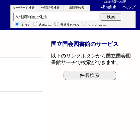
詳細情報へ移動
▸
English
ヘルプ
キーワード検索
分類記号検索
識別子検索
キーワード検索
検索
すべて
名称のみ
普通件名のみ
ジャンルのみ
国立国会図書館のサービス
以下のリンクボタンから国立国会図
書館サーチで検索ができます。
件名検索