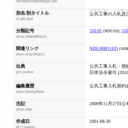
ndl:transcription@ja-Latn
コウキョウ コウジ ノ ニュウサツ 
別名/別タイトル
公共工事の入札及
xl:altLabel
分類記号
510.91
;
510
(NDC10)
skos:relatedMatch
関連リンク
NDL|00851105
(VIA
skos:exactMatch
出典
公共工事入札・契約
dct:source
日本法令索引 (20160
編集履歴
公共工事入札契約適正
skos:historyNote
注記
2000年11月27日公
skos:note
作成日
2001-08-30
dct:created