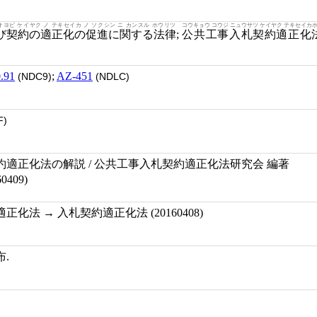
オヨビ ケイヤク ノ テキセイカ ノ ソクシン ニ カンスル ホウリツ
コウキョウ コウジ ニュウサツ ケイヤク テキセイカ
び契約の適正化の促進に関する法律
;
公共工事入札契約適正化
.91
;
AZ-451
(NDC9)
(NDLC)
F)
適正化法の解説 / 公共工事入札契約適正化法研究会 編著
409)
化法 → 入札契約適正化法 (20160408)
布.