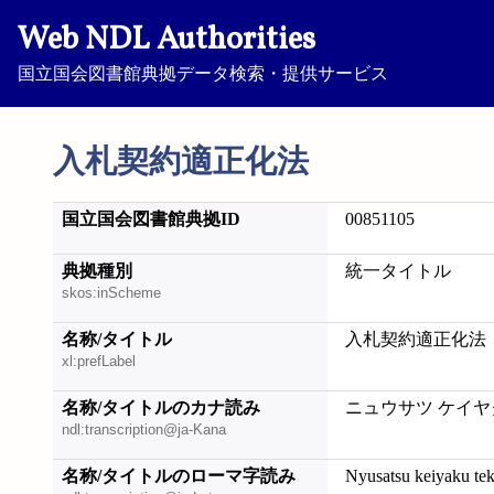
Web NDL Authorities
国立国会図書館典拠データ検索・提供サービス
入札契約適正化法
国立国会図書館典拠ID
00851105
典拠種別
統一タイトル
skos:inScheme
名称/タイトル
入札契約適正化法
xl:prefLabel
名称/タイトルのカナ読み
ニュウサツ ケイヤ
ndl:transcription@ja-Kana
名称/タイトルのローマ字読み
Nyusatsu keiyaku tek