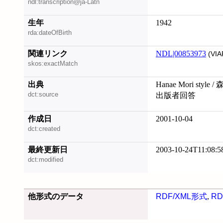
ndl:transcription@ja-Latn
生年
1942
rda:dateOfBirth
関連リンク
NDL|00853973
(VIA
skos:exactMatch
出典
Hanae Mori st
dct:source
出版者回答
作成日
2001-10-04
dct:created
最終更新日
2003-10-24T11:08:5
dct:modified
他形式のデータ
RDF/XML形式
,
RD