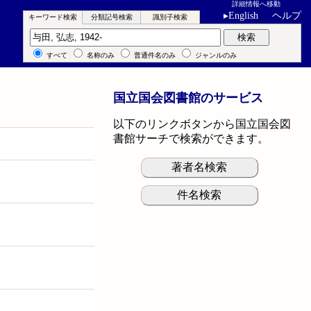
詳細情報へ移動
▸
English
ヘルプ
キーワード検索
分類記号検索
識別子検索
キーワード検索
検索
すべて
名称のみ
普通件名のみ
ジャンルのみ
国立国会図書館のサービス
以下のリンクボタンから国立国会図
書館サーチで検索ができます。
著者名検索
件名検索