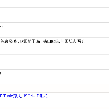
F)
yle / 森英恵 監修 ; 吹田靖子 編 ; 篠山紀信, 与田弘志 写真
8
F/Turtle形式
,
JSON-LD形式