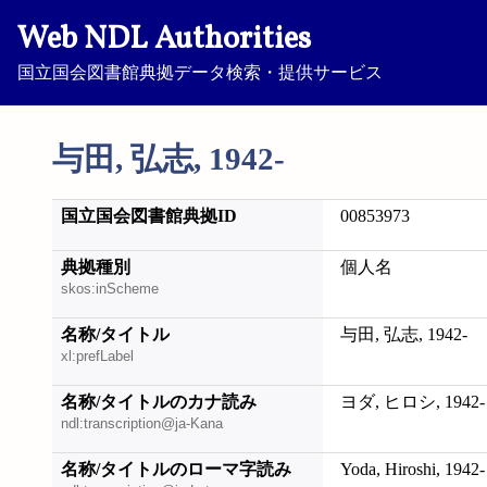
Web NDL Authorities
国立国会図書館典拠データ検索・提供サービス
与田, 弘志, 1942-
国立国会図書館典拠ID
00853973
典拠種別
個人名
skos:inScheme
名称/タイトル
与田, 弘志, 1942-
xl:prefLabel
名称/タイトルのカナ読み
ヨダ, ヒロシ, 1942-
ndl:transcription@ja-Kana
名称/タイトルのローマ字読み
Yoda, Hiroshi, 1942-