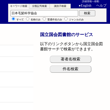
詳細情報へ移動
▸
English
ヘルプ
キーワード検索
分類記号検索
識別子検索
キーワード検索
検索
すべて
名称のみ
普通件名のみ
ジャンルのみ
国立国会図書館のサービス
以下のリンクボタンから国立国会図
書館サーチで検索ができます。
著者名検索
件名検索