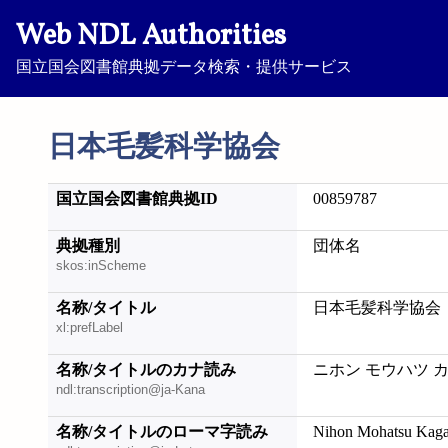
Web NDL Authorities
国立国会図書館典拠データ検索・提供サービス
日本毛髪科学協会
国立国会図書館典拠ID
00859787
典拠種別
団体名
skos:inScheme
名称/タイトル
日本毛髪科学協会
xl:prefLabel
名称/タイトルのカナ読み
ニホン モウハツ 
ndl:transcription@ja-Kana
名称/タイトルのローマ字読み
Nihon Mohatsu Kag