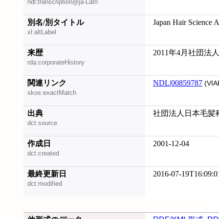
ndl:transcription@ja-Latn
別名/別タイトル
Japan Hair Science A
xl:altLabel
来歴
2011年4月社団
rda:corporateHistory
関連リンク
NDL|00859787
(VIA
skos:exactMatch
出典
社団法人日本毛髪科
dct:source
作成日
2001-12-04
dct:created
最終更新日
2016-07-19T16:09:0
dct:modified