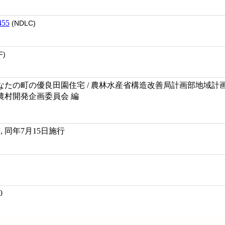
455
(NDLC)
F)
たの町の優良田園住宅 / 農林水産省構造改善局計画部地域計画
 農村開発企画委員会 編
布, 同年7月15日施行
0