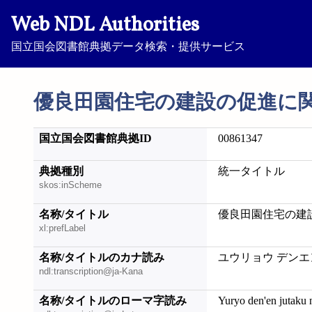
Web NDL Authorities
国立国会図書館典拠データ検索・提供サービス
優良田園住宅の建設の促進に
国立国会図書館典拠ID
00861347
典拠種別
統一タイトル
skos:inScheme
名称/タイトル
優良田園住宅の建
xl:prefLabel
名称/タイトルのカナ読み
ユウリョウ デンエン
ndl:transcription@ja-Kana
名称/タイトルのローマ字読み
Yuryo den'en jutaku 