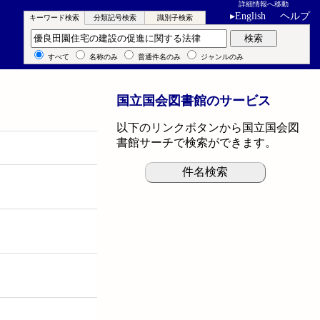
詳細情報へ移動
▸
English
ヘルプ
キーワード検索
分類記号検索
識別子検索
キーワード検索
検索
すべて
名称のみ
普通件名のみ
ジャンルのみ
国立国会図書館のサービス
以下のリンクボタンから国立国会図
書館サーチで検索ができます。
件名検索