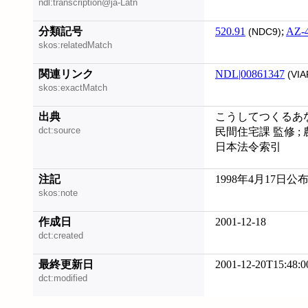
ndl:transcription@ja-Latn
分類記号
520.91
;
AZ-
(NDC9)
skos:relatedMatch
関連リンク
NDL|00861347
(VIA
skos:exactMatch
出典
こうしてつくるあな
dct:source
民間住宅課 監修 ;
日本法令索引
注記
1998年4月17日公
skos:note
作成日
2001-12-18
dct:created
最終更新日
2001-12-20T15:48:0
dct:modified