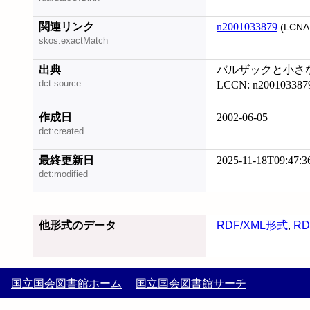
関連リンク
n2001033879
(LCNA
skos:exactMatch
出典
バルザックと小さな中
dct:source
LCCN: n200103387
作成日
2002-06-05
dct:created
最終更新日
2025-11-18T09:47:3
dct:modified
他形式のデータ
RDF/XML形式
,
RD
国立国会図書館ホーム
国立国会図書館サーチ