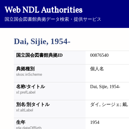
Web NDL Authorities
国立国会図書館典拠データ検索・提供サービス
Dai, Sijie, 1954-
国立国会図書館典拠ID
00876540
典拠種別
個人名
skos:inScheme
名称/タイトル
Dai, Sijie, 1954-
xl:prefLabel
別名/別タイトル
ダイ, シージェ; 戴,
xl:altLabel
生年
1954
rda:dateOfBirth