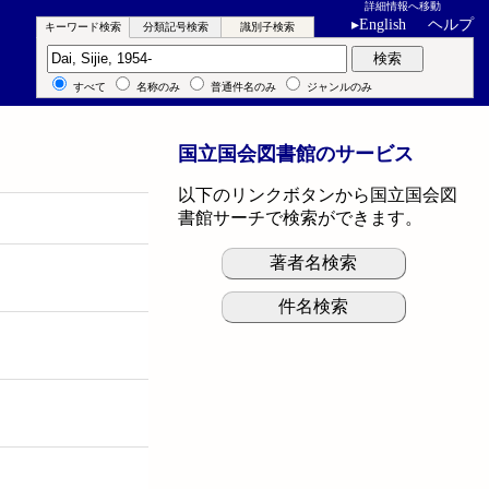
詳細情報へ移動
▸
English
ヘルプ
キーワード検索
分類記号検索
識別子検索
キーワード検索
検索
すべて
名称のみ
普通件名のみ
ジャンルのみ
国立国会図書館のサービス
以下のリンクボタンから国立国会図
書館サーチで検索ができます。
著者名検索
件名検索