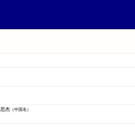
 思杰
（中国名）