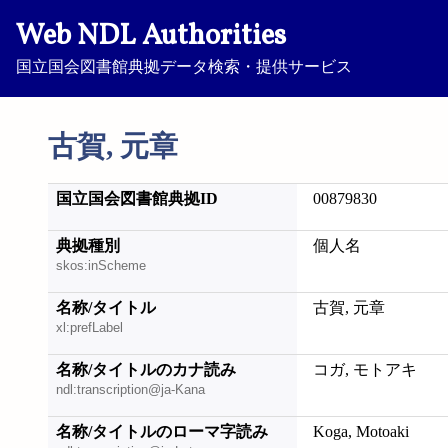
Web NDL Authorities
国立国会図書館典拠データ検索・提供サービス
古賀, 元章
国立国会図書館典拠ID
00879830
典拠種別
個人名
skos:inScheme
名称/タイトル
古賀, 元章
xl:prefLabel
名称/タイトルのカナ読み
コガ, モトアキ
ndl:transcription@ja-Kana
名称/タイトルのローマ字読み
Koga, Motoaki