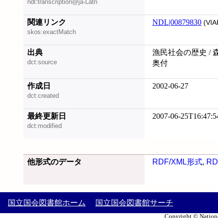
ndl:transcription@ja-Latn
関連リンク
NDL|00879830
(VIA
skos:exactMatch
出典
漁民社会の歴史 / 
dct:source
奥付
作成日
2002-06-27
dct:created
最終更新日
2007-06-25T16:47:5
dct:modified
他形式のデータ
RDF/XML形式
,
RD
国立国会図書館ホーム
国立国会図書館サーチ
Copyright © Nationa