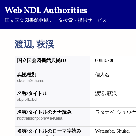
Web NDL Authorities
国立国会図書館典拠データ検索・提供サービス
渡辺, 萩渓
国立国会図書館典拠ID
00886708
典拠種別
個人名
skos:inScheme
名称/タイトル
渡辺, 萩渓
xl:prefLabel
名称/タイトルのカナ読み
ワタナベ, シュウ
ndl:transcription@ja-Kana
名称/タイトルのローマ字読み
Watanabe, Shukei