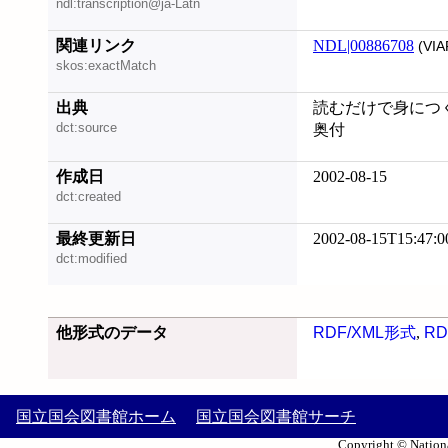
ndl:transcription@ja-Latn
関連リンク
NDL|00886708
(VIA
skos:exactMatch
出典
読むだけで身につく
dct:source
奥付
作成日
2002-08-15
dct:created
最終更新日
2002-08-15T15:47:0
dct:modified
他形式のデータ
RDF/XML形式
,
RD
国立国会図書館ホーム
国立国会図書館サーチ
Copyright © Nationa