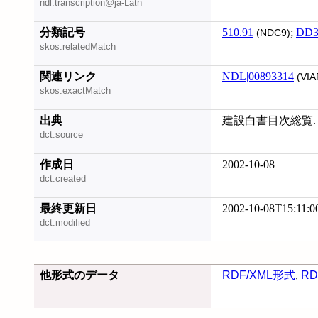
ndl:transcription@ja-Latn
分類記号
510.91
;
DD3
(NDC9)
skos:relatedMatch
関連リンク
NDL|00893314
(VIA
skos:exactMatch
出典
建設白書目次総覧. 
dct:source
作成日
2002-10-08
dct:created
最終更新日
2002-10-08T15:11:0
dct:modified
他形式のデータ
RDF/XML形式
,
RD