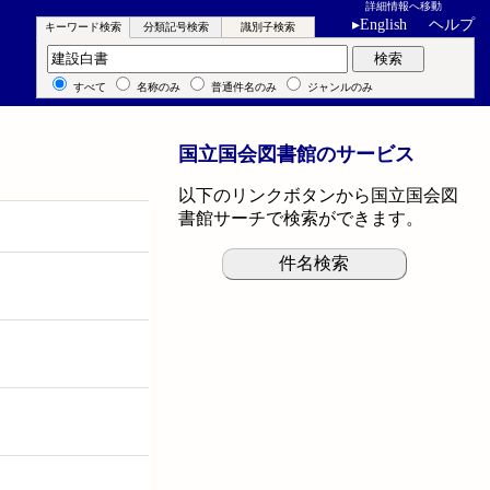
詳細情報へ移動
▸
English
ヘルプ
キーワード検索
分類記号検索
識別子検索
キーワード検索
検索
すべて
名称のみ
普通件名のみ
ジャンルのみ
国立国会図書館のサービス
以下のリンクボタンから国立国会図
書館サーチで検索ができます。
件名検索