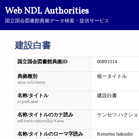
Web NDL Authorities
国立国会図書館典拠データ検索・提供サービス
建設白書
国立国会図書館典拠ID
00893314
典拠種別
統一タイトル
skos:inScheme
名称/タイトル
建設白書
xl:prefLabel
名称/タイトルのカナ読み
ケンセツ ハクショ
ndl:transcription@ja-Kana
名称/タイトルのローマ字読み
Kensetsu hakusho