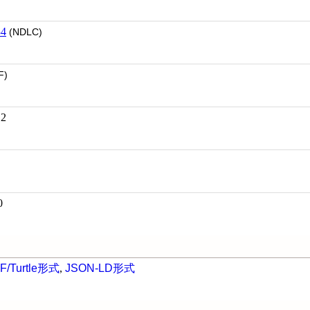
4
(NDLC)
F)
2
0
F/Turtle形式
,
JSON-LD形式