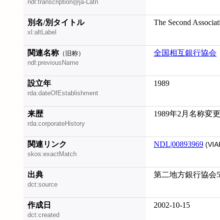
ndl:transcription@ja-Latn
別名/別タイトル
The Second Associat
xl:altLabel
関連名称
全国相互銀行協会
（旧称）
ndl:previousName
設立年
1989
rda:dateOfEstablishment
来歴
1989年2月名称変
rda:corporateHistory
関連リンク
NDL|00893969
(VIA
skos:exactMatch
出典
第二地方銀行協会50
dct:source
作成日
2002-10-15
dct:created