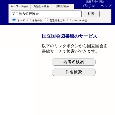
詳細情報へ移動
▸
English
ヘルプ
キーワード検索
分類記号検索
識別子検索
キーワード検索
検索
すべて
名称のみ
普通件名のみ
ジャンルのみ
国立国会図書館のサービス
以下のリンクボタンから国立国会図
書館サーチで検索ができます。
著者名検索
件名検索