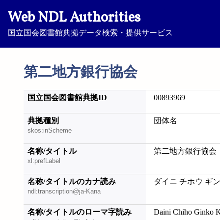
Web NDL Authorities
国立国会図書館典拠データ検索・提供サービス
第二地方銀行協会
国立国会図書館典拠ID
00893969
典拠種別
団体名
skos:inScheme
名称/タイトル
第二地方銀行協会
xl:prefLabel
名称/タイトルのカナ読み
ダイニ チホウ ギ
ndl:transcription@ja-Kana
名称/タイトルのローマ字読み
Daini Chiho Ginko 