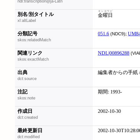
ndl:transcription@ja-Latn
キンヨウビ
別名/別タイトル
金曜日
xl:altLabel
分類記号
051.6
;
UM8
(NDC9)
skos:relatedMatch
関連リンク
NDL|00896288
(VIA
skos:exactMatch
出典
編集者からの手紙 /
dct:source
注記
期間: 1993-
skos:note
作成日
2002-10-30
dct:created
最終更新日
2002-10-30T10:28:0
dct:modified