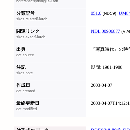
ndl:transcription@ja-Latn
分類記号
051.6
;
UM8
(NDC9)
skos:relatedMatch
関連リンク
NDL|00906877
(VIA
skos:exactMatch
出典
『写真時代』の時代!
dct:source
注記
期間: 1981-1988
skos:note
作成日
2003-04-07
dct:created
最終更新日
2003-04-07T14:12:4
dct:modified