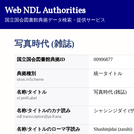
Web NDL Authorities
国立国会図書館典拠データ検索・提供サービス
写真時代 (雑誌)
国立国会図書館典拠ID
00906877
典拠種別
統一タイトル
skos:inScheme
名称/タイトル
写真時代 (雑誌)
xl:prefLabel
名称/タイトルのカナ読み
シャシンジダイ (ザ
ndl:transcription@ja-Kana
名称/タイトルのローマ字読み
Shashinjidai (zasshi)