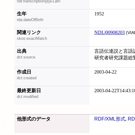
ndl:transcription@ja-Latn
生年
1952
rda:dateOfBirth
関連リンク
NDL|00908203
(VIA
skos:exactMatch
出典
言語伝達説と言語認
dct:source
研究者研究課題総覧 
作成日
2003-04-22
dct:created
最終更新日
2003-04-22T14:43:1
dct:modified
他形式のデータ
RDF/XML形式
,
RD