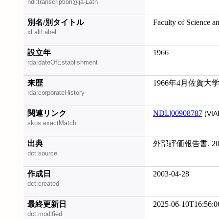
ndl:transcription@ja-Latn
別名/別タイトル
Faculty of Science a
xl:altLabel
設立年
1966
rda:dateOfEstablishment
来歴
1966年4月佐賀
rda:corporateHistory
関連リンク
NDL|00908787
(VIA
skos:exactMatch
出典
外部評価報告書. 20
dct:source
作成日
2003-04-28
dct:created
最終更新日
2025-06-10T16:56:0
dct:modified