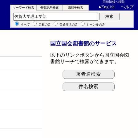
詳細情報へ移動
▸
English
ヘルプ
キーワード検索
分類記号検索
識別子検索
キーワード検索
検索
すべて
名称のみ
普通件名のみ
ジャンルのみ
国立国会図書館のサービス
以下のリンクボタンから国立国会図
書館サーチで検索ができます。
著者名検索
件名検索