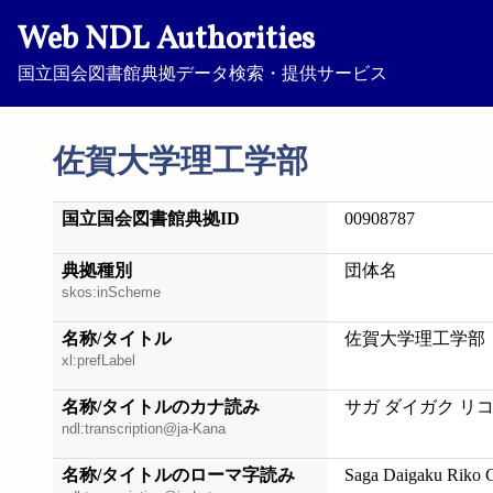
Web NDL Authorities
国立国会図書館典拠データ検索・提供サービス
佐賀大学理工学部
国立国会図書館典拠ID
00908787
典拠種別
団体名
skos:inScheme
名称/タイトル
佐賀大学理工学部
xl:prefLabel
名称/タイトルのカナ読み
サガ ダイガク リ
ndl:transcription@ja-Kana
名称/タイトルのローマ字読み
Saga Daigaku Riko 