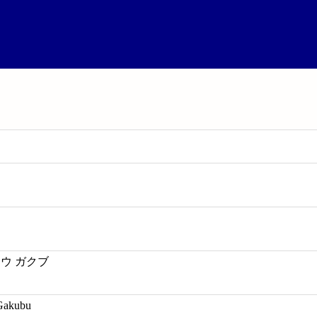
コウ ガクブ
Gakubu