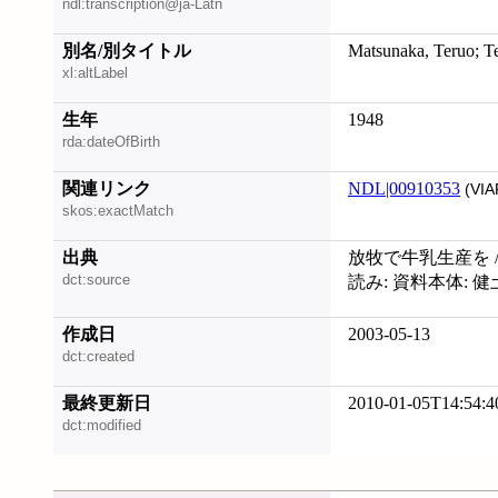
ndl:transcription@ja-Latn
別名/別タイトル
Matsunaka, Teruo; T
xl:altLabel
生年
1948
rda:dateOfBirth
関連リンク
NDL|00910353
(VIA
skos:exactMatch
出典
放牧で牛乳生産を /
dct:source
読み: 資料本体: 
作成日
2003-05-13
dct:created
最終更新日
2010-01-05T14:54:4
dct:modified