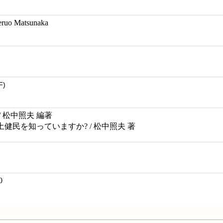
eruo Matsunaka
F)
 松中照夫 編著
健土健民を知っていますか? / 松中照夫 著
0