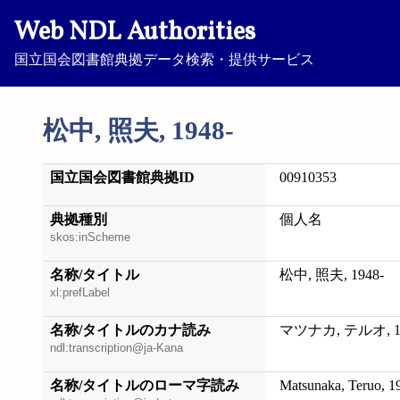
Web NDL Authorities
国立国会図書館典拠データ検索・提供サービス
松中, 照夫, 1948-
国立国会図書館典拠ID
00910353
典拠種別
個人名
skos:inScheme
名称/タイトル
松中, 照夫, 1948-
xl:prefLabel
名称/タイトルのカナ読み
マツナカ, テルオ, 19
ndl:transcription@ja-Kana
名称/タイトルのローマ字読み
Matsunaka, Teruo, 1