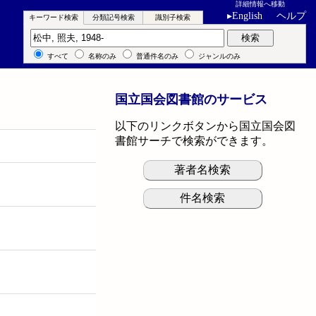
詳細情報へ移動
▸
English
ヘルプ
キーワード検索
分類記号検索
識別子検索
キーワード検索
検索
すべて
名称のみ
普通件名のみ
ジャンルのみ
国立国会図書館のサービス
以下のリンクボタンから国立国会図
書館サーチで検索ができます。
著者名検索
件名検索