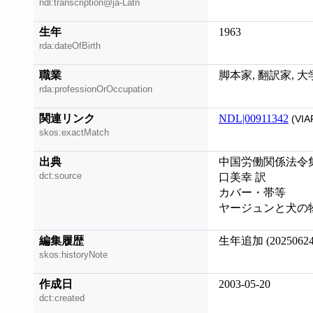
ndl:transcription@ja-Latn
生年
1963
rda:dateOfBirth
職業
脚本家, 翻訳家, 
rda:professionOrOccupation
関連リンク
NDL|00911342
(VIA
skos:exactMatch
出典
中国労働関係法令集. 
dct:source
口美幸 訳
カバー・帯等
ヤージュンと犬の物語,
編集履歴
生年追加 (20250624
skos:historyNote
作成日
2003-05-20
dct:created