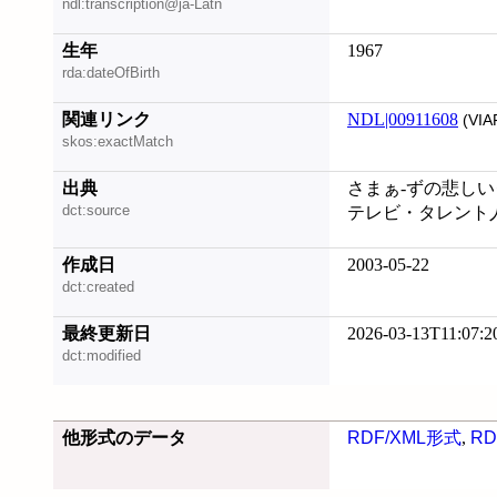
ndl:transcription@ja-Latn
生年
1967
rda:dateOfBirth
関連リンク
NDL|00911608
(VIA
skos:exactMatch
出典
さまぁ-ずの悲しいダ
dct:source
テレビ・タレント
作成日
2003-05-22
dct:created
最終更新日
2026-03-13T11:07:2
dct:modified
他形式のデータ
RDF/XML形式
,
RD