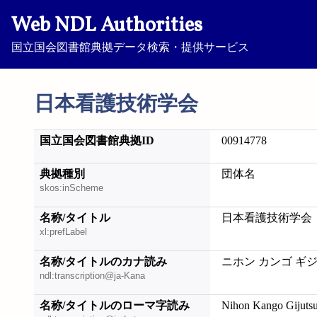
Web NDL Authorities
国立国会図書館典拠データ検索・提供サービス
日本看護技術学会
国立国会図書館典拠ID
00914778
典拠種別
団体名
skos:inScheme
名称/タイトル
日本看護技術学会
xl:prefLabel
名称/タイトルのカナ読み
ニホン カンゴ ギ
ndl:transcription@ja-Kana
名称/タイトルのローマ字読み
Nihon Kango Gijuts