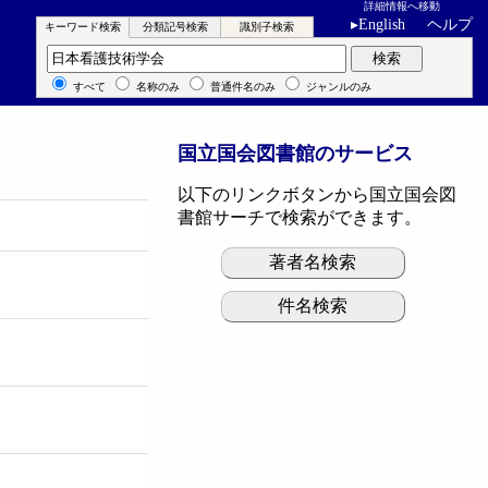
詳細情報へ移動
▸
English
ヘルプ
キーワード検索
分類記号検索
識別子検索
キーワード検索
検索
すべて
名称のみ
普通件名のみ
ジャンルのみ
国立国会図書館のサービス
以下のリンクボタンから国立国会図
書館サーチで検索ができます。
著者名検索
件名検索