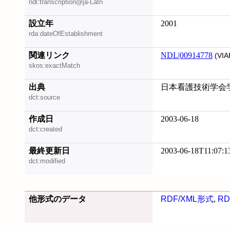
ndl:transcription@ja-Latn
設立年
2001
rda:dateOfEstablishment
関連リンク
NDL|00914778
(VIA
skos:exactMatch
出典
日本看護技術学会学
dct:source
作成日
2003-06-18
dct:created
最終更新日
2003-06-18T11:07:1
dct:modified
他形式のデータ
RDF/XML形式
,
RD