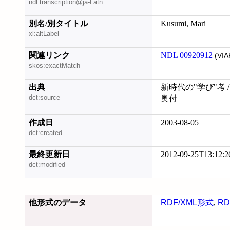
ndl:transcription@ja-Latn
別名/別タイトル
Kusumi, Mari
xl:altLabel
関連リンク
NDL|00920912
(VIA
skos:exactMatch
出典
新時代の"学び"考 
dct:source
奥付
作成日
2003-08-05
dct:created
最終更新日
2012-09-25T13:12:2
dct:modified
他形式のデータ
RDF/XML形式
,
RD