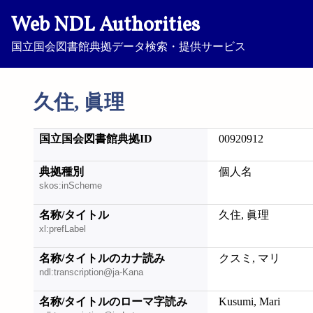
Web NDL Authorities
国立国会図書館典拠データ検索・提供サービス
久住, 眞理
国立国会図書館典拠ID
00920912
典拠種別
個人名
skos:inScheme
名称/タイトル
久住, 眞理
xl:prefLabel
名称/タイトルのカナ読み
クスミ, マリ
ndl:transcription@ja-Kana
名称/タイトルのローマ字読み
Kusumi, Mari