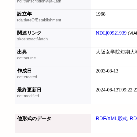
ndl:transcription@ja-Latn
設立年
1968
rda:dateOfEstablishment
関連リンク
NDL|00921939
(VIA
skos:exactMatch
出典
大阪女学院短期大学2
dct:source
作成日
2003-08-13
dct:created
最終更新日
2024-06-13T09:22:2
dct:modified
他形式のデータ
RDF/XML形式
,
RD