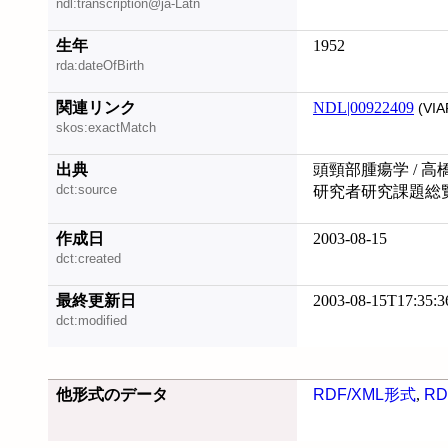
ndl:transcription@ja-Latn
生年
1952
rda:dateOfBirth
関連リンク
NDL|00922409
(VIA
skos:exactMatch
出典
頭頸部腫瘍学 / 高
dct:source
研究者研究課題総覧 
作成日
2003-08-15
dct:created
最終更新日
2003-08-15T17:35:3
dct:modified
他形式のデータ
RDF/XML形式
,
RD