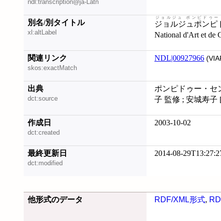
ndl:transcription@ja-Latn
ジョルジュ ポンピドゥー
別名/別タイトル
ジョルジュポンピ
xl:altLabel
National d'Art et de
関連リンク
NDL|00927966
(VIA
skos:exactMatch
出典
ポンピドゥー・センター・
dct:source
子 監修 ; 安城寿子 
作成日
2003-10-02
dct:created
最終更新日
2014-08-29T13:27:2
dct:modified
他形式のデータ
RDF/XML形式
,
RD