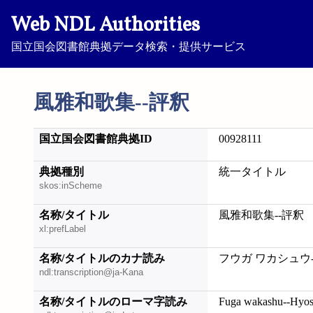
Web NDL Authorities
国立国会図書館典拠データ検索・提供サービス
風雅和歌集--評釈
国立国会図書館典拠ID
00928111
典拠種別
統一タイトル
skos:inScheme
名称/タイトル
風雅和歌集--評釈
xl:prefLabel
名称/タイトルのカナ読み
フウガ ワカシュウ
ndl:transcription@ja-Kana
名称/タイトルのローマ字読み
Fuga wakashu--Hyo