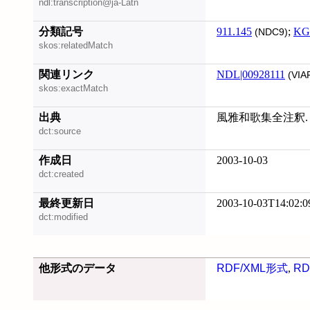
ndl:transcription@ja-Latn
分類記号
911.145
;
KG
(NDC9)
skos:relatedMatch
関連リンク
NDL|00928111
(VIA
skos:exactMatch
出典
風雅和歌集全注釈. 
dct:source
作成日
2003-10-03
dct:created
最終更新日
2003-10-03T14:02:0
dct:modified
他形式のデータ
RDF/XML形式
,
RD