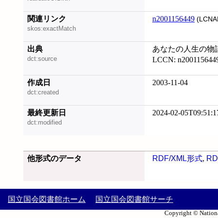
関連リンク
n2001156449
(LCNA
skos:exactMatch
出典
あなたの人生の物語 
dct:source
LCCN: n200115644
作成日
2003-11-04
dct:created
最終更新日
2024-02-05T09:51:1
dct:modified
他形式のデータ
RDF/XML形式
,
RD
国立国会図書館ホーム
国立国会図書館サーチ
Copyright © Nationa