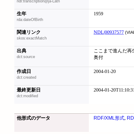
ndl:transcription@ja-Latn
生年
1959
rda:dateOfBirth
関連リンク
NDL|00937577
(VIA
skos:exactMatch
出典
ここまで進んだ再生
dct:source
奥付
作成日
2004-01-20
dct:created
最終更新日
2004-01-20T11:10:3
dct:modified
他形式のデータ
RDF/XML形式
,
RD