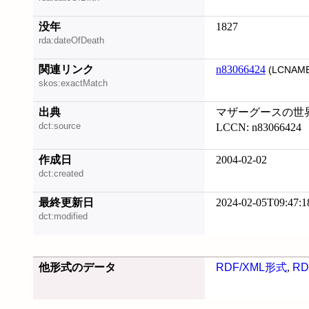
没年
1827
rda:dateOfDeath
関連リンク
n83066424
(LCNAME
skos:exactMatch
出典
マザーグースの世界. 
dct:source
LCCN: n83066424
作成日
2004-02-02
dct:created
最終更新日
2024-02-05T09:47:1
dct:modified
他形式のデータ
RDF/XML形式
,
RD