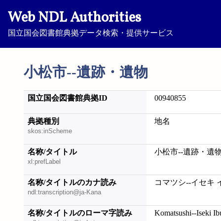
Web NDL Authorities
国立国会図書館典拠データ検索・提供サービス
小松市--遺跡・遺物
国立国会図書館典拠ID
00940855
典拠種別
地名
skos:inScheme
名称/タイトル
小松市--遺跡・遺
xl:prefLabel
名称/タイトルのカナ読み
コマツシ--イセキ 
ndl:transcription@ja-Kana
名称/タイトルのローマ字読み
Komatsushi--Iseki Ib