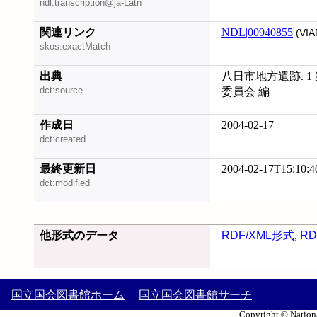
ndl:transcription@ja-Latn
関連リンク
NDL|00940855
(VIA
skos:exactMatch
出典
八日市地方遺跡. 1
dct:source
委員会 編
作成日
2004-02-17
dct:created
最終更新日
2004-02-17T15:10:4
dct:modified
他形式のデータ
RDF/XML形式
,
RD
国立国会図書館ホーム
国立国会図書館サーチ
Copyright © Nationa