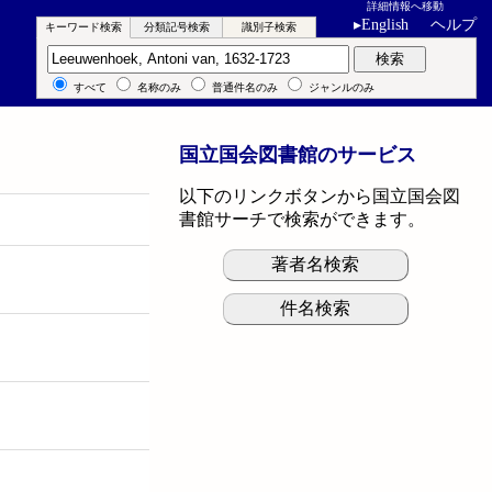
詳細情報へ移動
▸
English
ヘルプ
キーワード検索
分類記号検索
識別子検索
キーワード検索
検索
すべて
名称のみ
普通件名のみ
ジャンルのみ
国立国会図書館のサービス
以下のリンクボタンから国立国会図
書館サーチで検索ができます。
著者名検索
件名検索