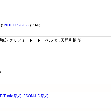
;
NDL|00942625
)
(VIAF)
 / クリフォード・ドーベル 著 ; 天児和暢 訳
2
F/Turtle形式
,
JSON-LD形式