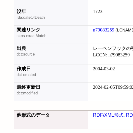
没年
1723
rda:dateOfDeath
関連リンク
n79083259
(LCNAME
skos:exactMatch
出典
レーベンフックの手紙
dct:source
LCCN: n79083259
作成日
2004-03-02
dct:created
最終更新日
2024-02-05T09:59:0
dct:modified
他形式のデータ
RDF/XML形式
,
RD