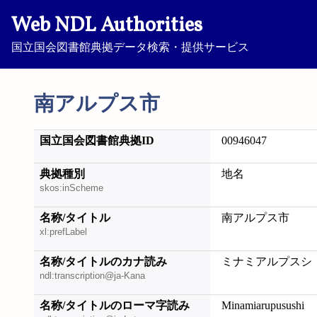
Web NDL Authorities
国立国会図書館典拠データ検索・提供サービス
南アルプス市
国立国会図書館典拠ID
00946047
典拠種別
地名
skos:inScheme
名称/タイトル
南アルプス市
xl:prefLabel
名称/タイトルのカナ読み
ミナミアルプスシ
ndl:transcription@ja-Kana
名称/タイトルのローマ字読み
Minamiarupusushi