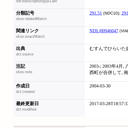
ndl:transcription@ja-Latn
分類記号
291.51
;
291
(NDC10)
skos:relatedMatch
関連リンク
NDL|00946047
(VIA
skos:exactMatch
出典
むすんでひらいた故郷
dct:source
注記
2003-; 2003年4
skos:note
西町が合併して, 
作成日
2004-03-30
dct:created
最終更新日
2017-03-28T18:57:3
dct:modified