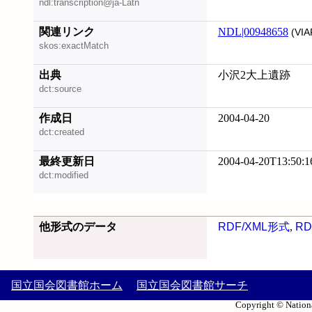
ndl:transcription@ja-Latn
関連リンク
NDL|00948658
(VIA
skos:exactMatch
出典
小沢2大上遺跡
dct:source
作成日
2004-04-20
dct:created
最終更新日
2004-04-20T13:50:1
dct:modified
他形式のデータ
RDF/XML形式
,
RD
国立国会図書館ホーム
国立国会図書館サーチ
Copyright © Nationa