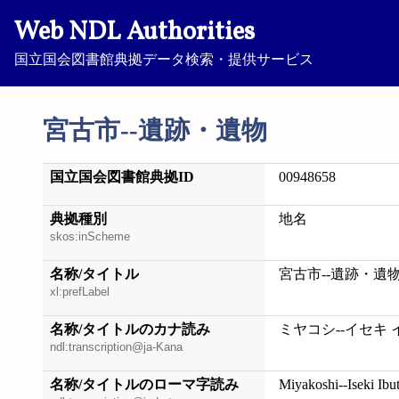
Web NDL Authorities
国立国会図書館典拠データ検索・提供サービス
宮古市--遺跡・遺物
国立国会図書館典拠ID
00948658
典拠種別
地名
skos:inScheme
名称/タイトル
宮古市--遺跡・遺
xl:prefLabel
名称/タイトルのカナ読み
ミヤコシ--イセキ 
ndl:transcription@ja-Kana
名称/タイトルのローマ字読み
Miyakoshi--Iseki Ibu