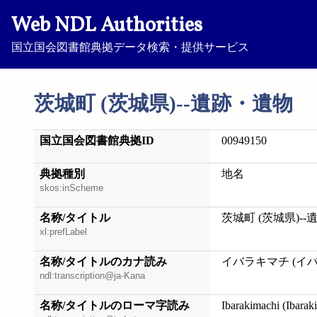
Web NDL Authorities
国立国会図書館典拠データ検索・提供サービス
茨城町 (茨城県)--遺跡・遺物
国立国会図書館典拠ID
00949150
典拠種別
地名
skos:inScheme
名称/タイトル
茨城町 (茨城県)-
xl:prefLabel
名称/タイトルのカナ読み
イバラキマチ (イバ
ndl:transcription@ja-Kana
名称/タイトルのローマ字読み
Ibarakimachi (Ibaraki