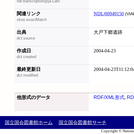
ndl:transcription@ja-Latn
関連リンク
NDL|00949150
(VIA
skos:exactMatch
出典
大戸下郷遺跡
dct:source
作成日
2004-04-23
dct:created
最終更新日
2004-04-23T11:12:0
dct:modified
他形式のデータ
RDF/XML形式
,
RD
国立国会図書館ホーム
国立国会図書館サーチ
Copyright © Nationa