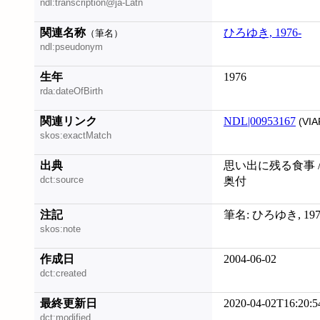
ndl:transcription@ja-Latn
関連名称
ひろゆき, 1976-
（筆名）
ndl:pseudonym
生年
1976
rda:dateOfBirth
関連リンク
NDL|00953167
(VIA
skos:exactMatch
出典
思い出に残る食事 /
dct:source
奥付
注記
筆名: ひろゆき, 197
skos:note
作成日
2004-06-02
dct:created
最終更新日
2020-04-02T16:20:5
dct:modified