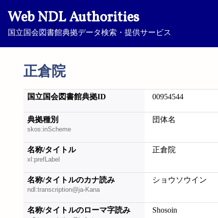
Web NDL Authorities
国立国会図書館典拠データ検索・提供サービス
正倉院
国立国会図書館典拠ID
00954544
典拠種別
団体名
skos:inScheme
名称/タイトル
正倉院
xl:prefLabel
名称/タイトルのカナ読み
ショウソウイン
ndl:transcription@ja-Kana
名称/タイトルのローマ字読み
Shosoin