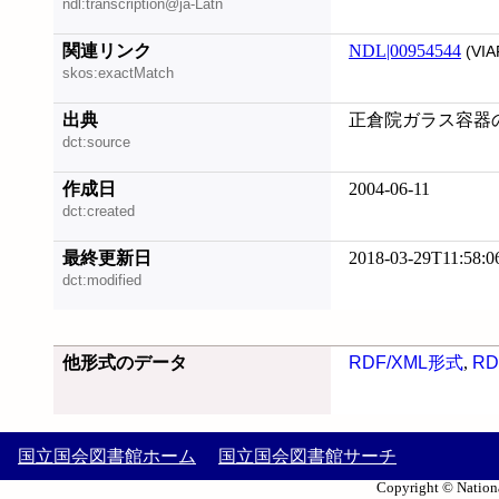
ndl:transcription@ja-Latn
関連リンク
NDL|00954544
(VIA
skos:exactMatch
出典
正倉院ガラス容器の研究
dct:source
作成日
2004-06-11
dct:created
最終更新日
2018-03-29T11:58:0
dct:modified
他形式のデータ
RDF/XML形式
,
RD
国立国会図書館ホーム
国立国会図書館サーチ
Copyright © Nationa