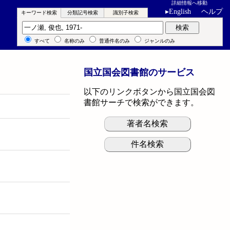
詳細情報へ移動
▸
English
ヘルプ
キーワード検索
分類記号検索
識別子検索
キーワード検索
検索
すべて
名称のみ
普通件名のみ
ジャンルのみ
国立国会図書館のサービス
以下のリンクボタンから国立国会図
書館サーチで検索ができます。
著者名検索
件名検索