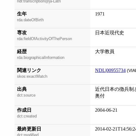
ndl:transcription@ja-Latn
生年
1971
rda:dateOfBirth
専攻
日本近現代史
rda:fieldOfActivityOfThePerson
経歴
大学教員
rda:biographicalInformation
関連リンク
NDL|00955734
(VIA
skos:exactMatch
出典
近代日本の徴兵制と
dct:source
奥付
作成日
2004-06-21
dct:created
最終更新日
2014-02-21T14:56:2
dct:modified