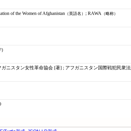
ation of the Women of Afghanistan
; RAWA
（英語名）
（略称）
F)
アフガニスタン女性革命協会 [著] ; アフガニスタン国際戦犯民衆
0