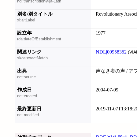
ndl:transcription@ja-Latn
別名/別タイトル
Revolutionary Associ
xl:altLabel
設立年
1977
rda:dateOfEstablishment
関連リンク
NDL|00958352
(VIA
skos:exactMatch
出典
声なき者の声 / 
dct:source
作成日
2004-07-09
dct:created
最終更新日
2019-11-07T13:18:2
dct:modified