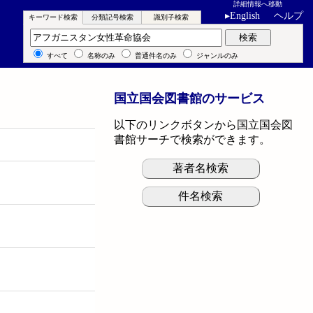
詳細情報へ移動
▸
English
ヘルプ
キーワード検索
分類記号検索
識別子検索
キーワード検索
検索
すべて
名称のみ
普通件名のみ
ジャンルのみ
国立国会図書館のサービス
以下のリンクボタンから国立国会図
書館サーチで検索ができます。
著者名検索
件名検索