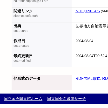
ndl:transcription@ja-Latn
関連リンク
NDL|00961475
(VIA
skos:exactMatch
出典
世界地方自治憲章と
dct:source
作成日
2004-08-04
dct:created
最終更新日
2004-08-04T09:52:4
dct:modified
他形式のデータ
RDF/XML形式
,
RD
国立国会図書館ホーム
国立国会図書館サーチ