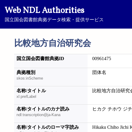
Web NDL Authorities
国立国会図書館典拠データ検索・提供サービス
比較地方自治研究会
国立国会図書館典拠ID
00961475
典拠種別
団体名
skos:inScheme
名称/タイトル
比較地方自治研究
xl:prefLabel
名称/タイトルのカナ読み
ヒカク チホウ ジ
ndl:transcription@ja-Kana
名称/タイトルのローマ字読み
Hikaku Chiho Jichi 