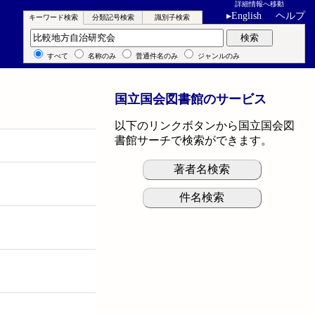
詳細情報へ移動
▸
English
ヘルプ
キーワード検索
分類記号検索
識別子検索
キーワード検索
検索
すべて
名称のみ
普通件名のみ
ジャンルのみ
国立国会図書館のサービス
以下のリンクボタンから国立国会図
書館サーチで検索ができます。
著者名検索
件名検索