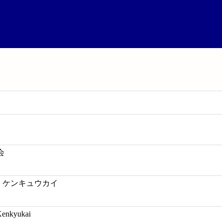
会
チ ケンキュウカイ
Kenkyukai