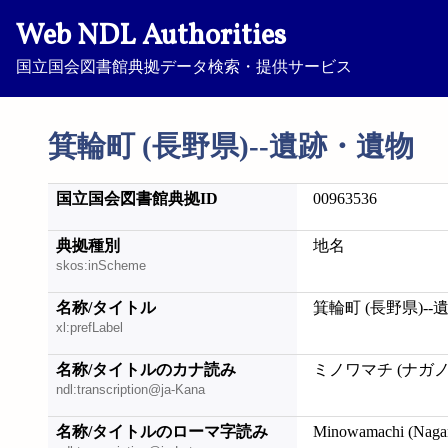
Web NDL Authorities
国立国会図書館典拠データ検索・提供サービス
箕輪町 (長野県)--遺跡・遺物
国立国会図書館典拠ID
00963536
典拠種別
地名
skos:inScheme
名称/タイトル
箕輪町 (長野県)-
xl:prefLabel
名称/タイトルのカナ読み
ミノワマチ (ナガノ
ndl:transcription@ja-Kana
名称/タイトルのローマ字読み
Minowamachi (Nagano