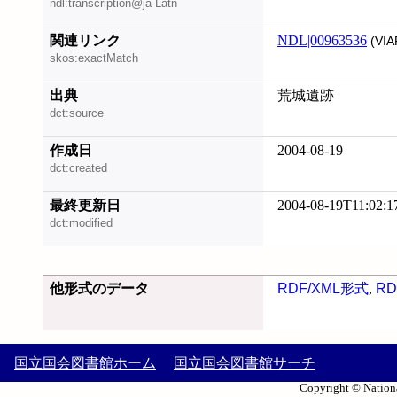
ndl:transcription@ja-Latn
関連リンク
NDL|00963536
(VIA
skos:exactMatch
出典
荒城遺跡
dct:source
作成日
2004-08-19
dct:created
最終更新日
2004-08-19T11:02:1
dct:modified
他形式のデータ
RDF/XML形式
,
RD
国立国会図書館ホーム
国立国会図書館サーチ
Copyright © Nationa