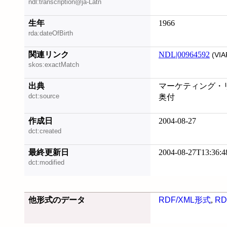
ndl:transcription@ja-Latn
生年
1966
rda:dateOfBirth
関連リンク
NDL|00964592
(VIA
skos:exactMatch
出典
マーケティング・リ
dct:source
奥付
作成日
2004-08-27
dct:created
最終更新日
2004-08-27T13:36:4
dct:modified
他形式のデータ
RDF/XML形式
,
RD