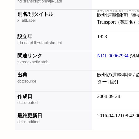
ndl:transcription@ja-Latn
オウシュウ ウンユ カクリョウ リジ
別名/別タイトル
欧州運輸閣僚理事
xl:altLabel
Transport
（英語名）
設立年
1953
rda:dateOfEstablishment
関連リンク
NDL|00967934
(VIA
skos:exactMatch
出典
欧州の運輸事情 / 
dct:source
ター] [訳]
作成日
2004-09-24
dct:created
最終更新日
2016-04-12T08:42:0
dct:modified