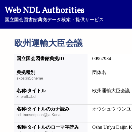
Web NDL Authorities
国立国会図書館典拠データ検索・提供サービス
欧州運輸大臣会議
国立国会図書館典拠ID
00967934
典拠種別
団体名
skos:inScheme
名称/タイトル
欧州運輸大臣会議
xl:prefLabel
名称/タイトルのカナ読み
オウシュウ ウンユ
ndl:transcription@ja-Kana
名称/タイトルのローマ字読み
Oshu Un'yu Daijin K